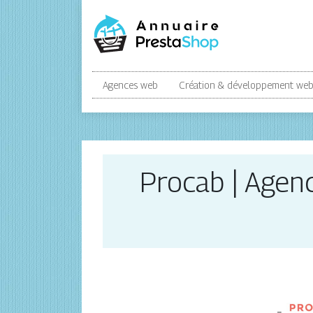
Agences web
Création & développement we
Procab | Agenc